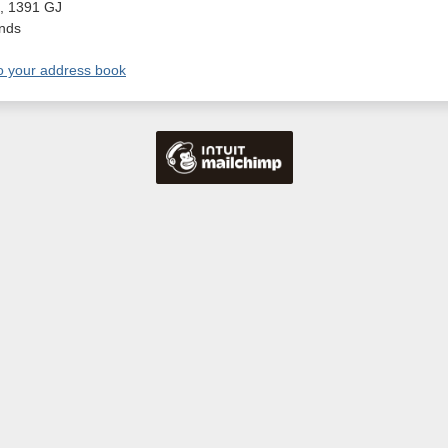
,
1391 GJ
nds
o your address book