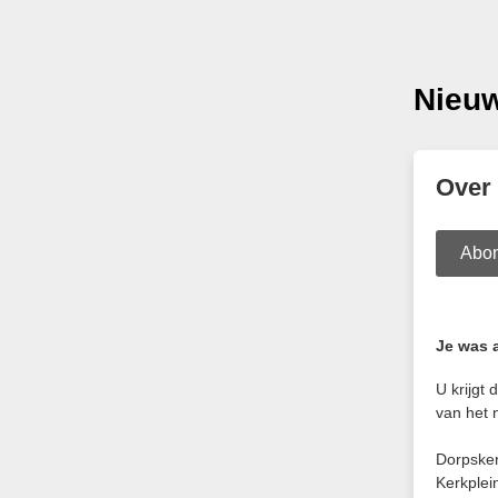
Nieuw
Over 
Abo
Je was 
U krijgt
van het 
Dorpske
Kerkplei