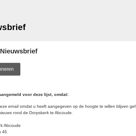
sbrief
Nieuwsbrief
nneren
aangemeld voor deze lijst, omdat:
 deze email omdat u heeft aangegeven op de hoogte te willen blijven g
nieuws rond de Dorpskerk te Abcoude.
rk Abcoude
n 45